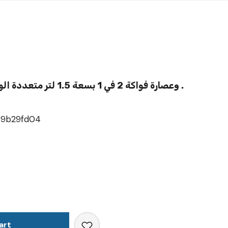
خلاط " HS-999 " وعصارة فواكة 2 في 1 بسعة 1.5 لتر متعددة الوظائف .
39b29fd04
art