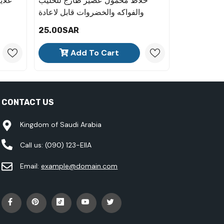
إعادة الشحن
خلاط محمول عصير طازج للحليب
غلاي
عبر USB
والفواكه والخضروات قابل لاعادة
الشحن بمنفذ USB للمنزل والسفر
25.00SAR
30.00SAR
والرياضة والمكتب باللون الابيض
Add To Cart
Ad
CONTACT US
Kingdom of Saudi Arabia
Call us:
(090) 123-EIIA
Email:
example@domain.com