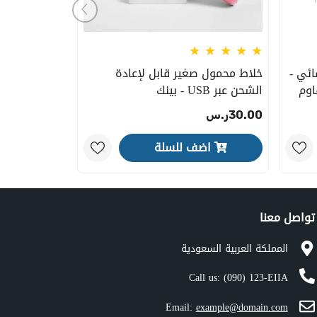
ائي -
خلاط محمول صغير قابل لإعادة
قاوم
الشحن عبر USB - بينك
30.00ر.س
اضف للسلة
تواصل معنا
المملكة العربية السعودية
Call us:
(090) 123-EIIA
Email:
example@domain.com