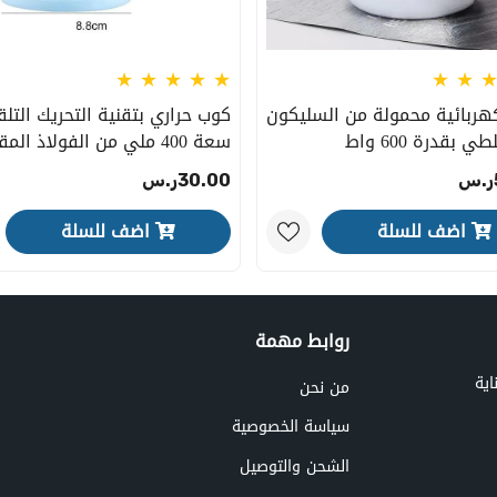
كهربائية محمولة من السليكون
كوب حراري بتقنية التحريك التلق
ي بقدرة 600 واط
سعة 400 ملي من الفولاذ الم
للصدأ
30.00ر.س
اضف للسلة
اضف للسلة
روابط مهمة
اية
من نحن
سياسة الخصوصية
الشحن والتوصيل