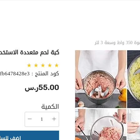
3 لتر
كبة لحم متعددة الاستخدامات بقوة 350
كود المنتج :
5fb6478428e3
55.00ر.س
الكمية
اضف للسل