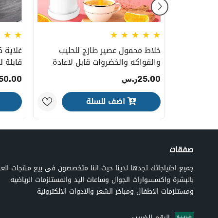
إعادة
خلاط محمول عصير طازج للحليب
غلاية 
والفواكه والخضروات قابل لاعادة
قابلة للط
الشحن بمنفذ USB للمنزل والسفر
25.00ر.س
50.00ر.س
والرياضة والمكتب باللون الابيض
اضف للسلة
صفقات
جميع احتياجاتك تجدها لدينا حيث اننا متخصصون فى بيع منتجات العن
بالبشرة واكسسوارات الجوال وساعات اليد والمستلزمات الرياضيه
ومستلزمات الاطفال ومباخر الشعر والادوات الالكترونية
الرقم الضريبى