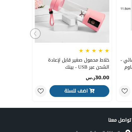
ائي -
خلاط محمول صغير قابل لإعادة
قاوم
الشحن عبر USB - بينك
30.00ر.س
اضف للسلة
تواصل معنا