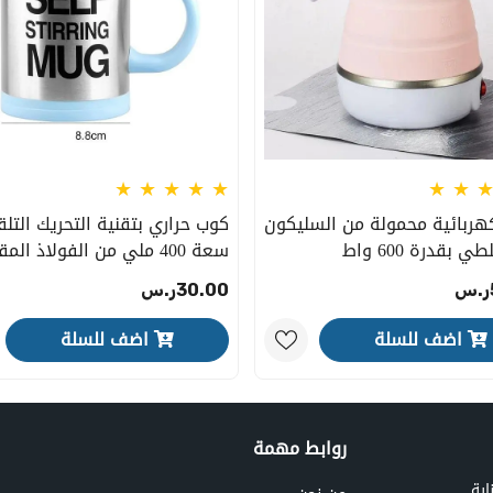
كهربائية محمولة من السليكون
كوب حراري بتقنية التحريك التلق
ي بقدرة 600 واط
سعة 400 ملي من الفولاذ الم
للصدأ
30.00ر.س
اضف للسلة
اضف للسلة
روابط مهمة
اية