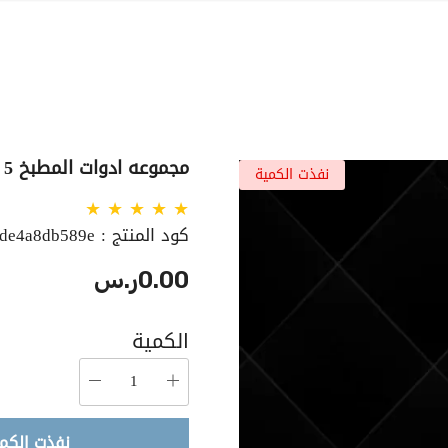
مجموعه ادوات المطبخ 5 قطع
نفذت الكمية
كود المنتج :
6de4a8db589e
0.00ر.س
الكمية
نفذت الكم