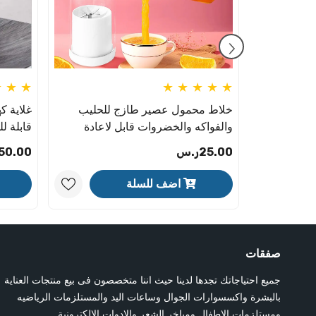
إعادة الشحن
خلاط محمول عصير طازج للحليب
غلاية ك
والفواكه والخضروات قابل لاعادة
قابلة للطي
الشحن بمنفذ USB للمنزل والسفر
25.00ر.س
50.00ر.س
والرياضة والمكتب باللون الابيض
اضف للسلة
صفقات
جميع احتياجاتك تجدها لدينا حيث اننا متخصصون فى بيع منتجات العناية
بالبشرة واكسسوارات الجوال وساعات اليد والمستلزمات الرياضيه
ومستلزمات الاطفال ومباخر الشعر والادوات الالكترونية