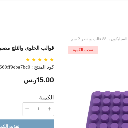
8 قالب وبقطر 2 سم
قوالب الحلوى والثلج مصنوعة من السي
نفذت الكمية
كود المنتج :
660ff9eba7bc0
15.00ر.س
الكمية
نفذت الكمي