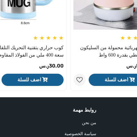
هربائية محمولة من السليكون
كوب حراري بتقنية التحريك التلقا
 بقدرة 600 واط
سعة 400 ملي من الفولاذ المقاوم للصدأ
30.00ر.س
اضف للسلة
اضف للسلة
روابط مهمة
من نحن
سياسة الخصوصية