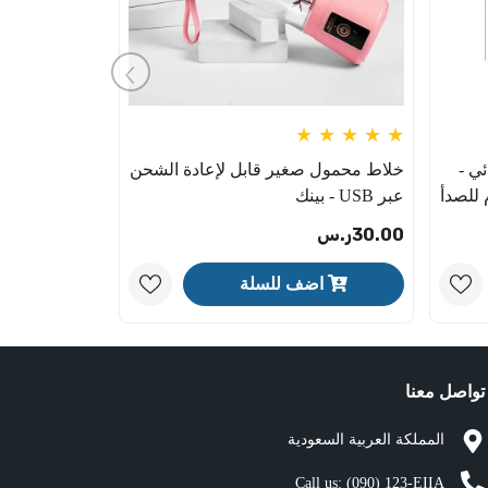
ئي -
خلاط محمول صغير قابل لإعادة الشحن
عبر USB - بينك
30.00ر.س
اضف للسلة
تواصل معنا
المملكة العربية السعودية
Call us:
(090) 123-EIIA